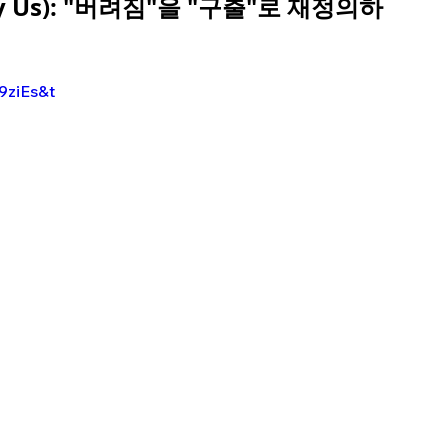
ly Us): "버려짐"을 "구출"로 재정의하
9ziEs&t