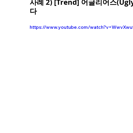
사례 2) [Trend] 어글리어스(Ug
다
https://www.youtube.com/watch?v=WwvXwu