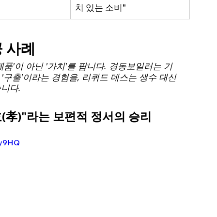
치 있는 소비"
공 사례
품'이 아닌 '가치'를 팝니다. 경동보일러는 기
 '구출'이라는 경험을, 리퀴드 데스는 생수 대신 
니다.
 "효(孝)"라는 보편적 정서의 승리
jy9HQ