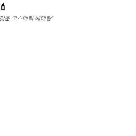
💄
를 갖춘 코스메틱 베테랑"