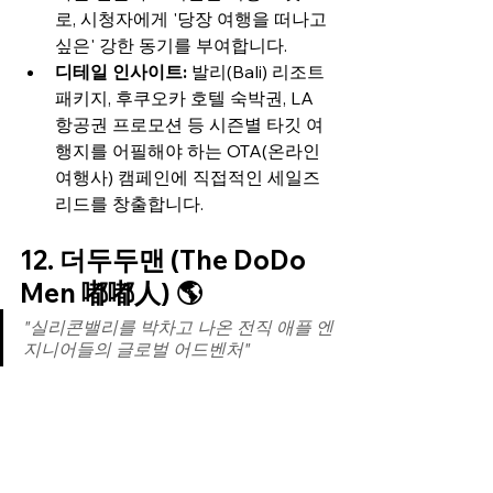
로, 시청자에게 '당장 여행을 떠나고 
싶은' 강한 동기를 부여합니다.
디테일 인사이트:
 발리(Bali) 리조트 
패키지, 후쿠오카 호텔 숙박권, LA 
항공권 프로모션 등 시즌별 타깃 여
행지를 어필해야 하는 OTA(온라인 
여행사) 캠페인에 직접적인 세일즈 
리드를 창출합니다.
12. 더두두맨 (The DoDo 
Men 嘟嘟人) 🌎
"실리콘밸리를 박차고 나온 전직 애플 엔
지니어들의 글로벌 어드벤처"