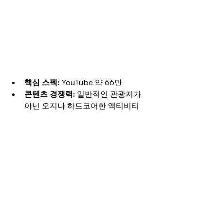
핵심 스펙:
 YouTube 약 66만
콘텐츠 경쟁력:
 일반적인 관광지가 
아닌 오지나 하드코어한 액티비티
를 체험하는 다큐멘터리급 영상미
가 강점입니다.
디테일 인사이트:
 타이어(Tyre) 마모
를 견디는 오프로드용 차량, 자가 정
비(DIY)가 가능한 특수 자동차용품, 
해외 2주 이상 장기 렌터카 서비스 
등 터프하고 전문적인 아웃도어 모
빌리티 프로모션과 훌륭한 핏을 맞
출 수 있습니다.